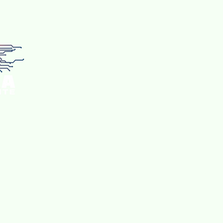
CONTACTENOS
En Clima Inteligente nos interesa escucharte y conoce
necesidades. Para nosotros, lo más importante eres t
comodidad, tu tranquilidad y tu confianza.
¿Necesitas una cotización? Estamos listos para ayudart
soluciones personalizadas, pensadas para tu espacio
estilo de vida.